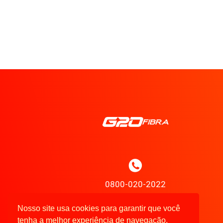
0800-020-2022
(77) 98847-1000
Nosso site usa cookies para garantir que você
tenha a melhor experiência de navegação.